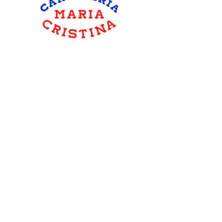
hola@carniceriamariacristina.com
MIEMBROS
QUIERO SER PROVEEDOR
Aviso de Privacidad
Av. Hector Caballero 602, Alamos ÌII, Ciudad Apodaca, N.L.,
México
© 2020 by María Cristina Carnicería.