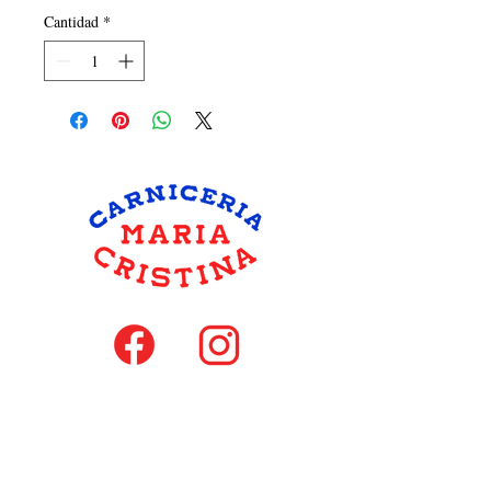
Cantidad
*
hola@carniceriamariacristina.com
MIEMBROS