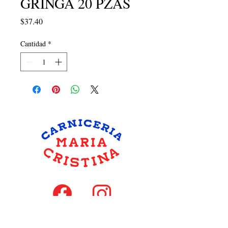
GRINGA 20 PZAS
Precio
$37.40
Cantidad
*
hola@carniceriamariacristina.com