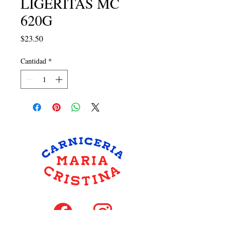
LIGERITAS MC
620G
Precio
$23.50
Cantidad
*