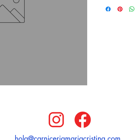
hola@carniceriamariacristina.com