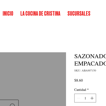
INICIO
LA COCINA DE CRISTINA
SUCURSALES
SAZONADO
EMPACADO
SKU: ABA007150
Precio
$8.60
Cantidad
*