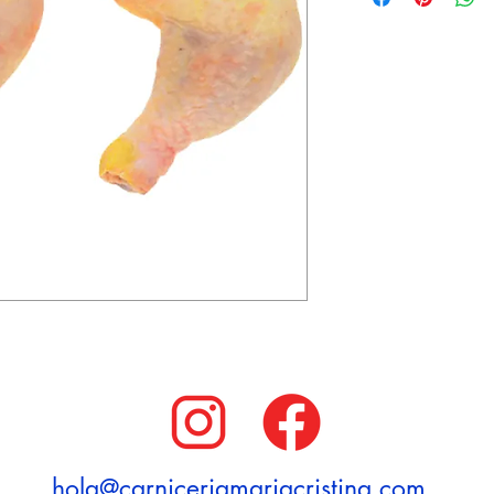
hola@carniceriamariacristina.com