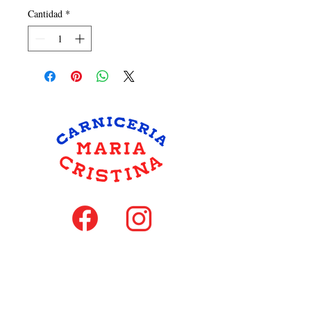
Cantidad
*
hola@carniceriamariacristina.com
MIEMBROS