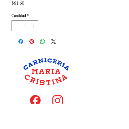
Precio
$61.60
Cantidad
*
hola@carniceriamariacristina.com
MIEMBROS