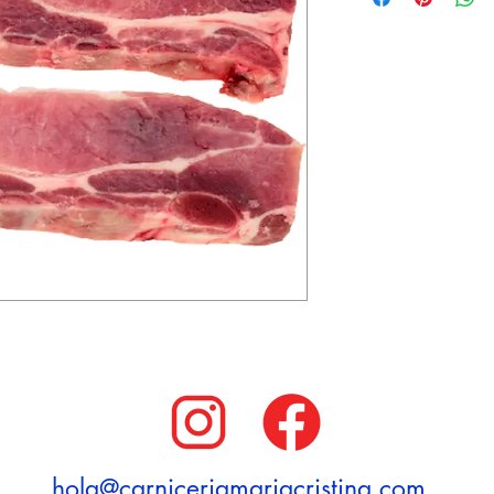
hola@carniceriamariacristina.com