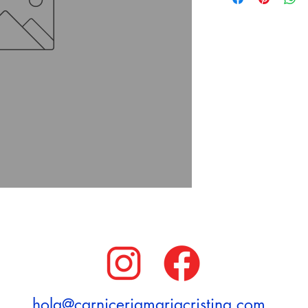
hola@carniceriamariacristina.com