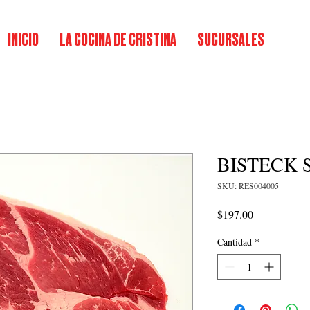
INICIO
LA COCINA DE CRISTINA
SUCURSALES
BISTECK 
SKU: RES004005
Precio
$197.00
Cantidad
*