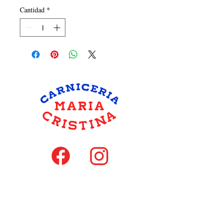
Cantidad
*
hola@carniceriamariacristina.com
MIEMBROS